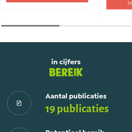
Le
in cijfers
Bereik
Aantal publicaties
19 publicaties
Potentieel bereik