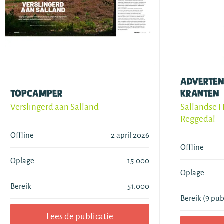
Adverten
TopCamper
kranten
Verslingerd aan Salland
Sallandse 
Reggedal
Offline
2 april 2026
Offline
Oplage
15.000
Oplage
Bereik
51.000
Bereik (9 pub
Lees de publicatie